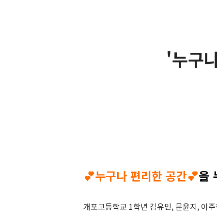
'누구나
💕누구나 편리한 공간💕
을 
개포고등학교 1학년 김유민, 문윤지, 이