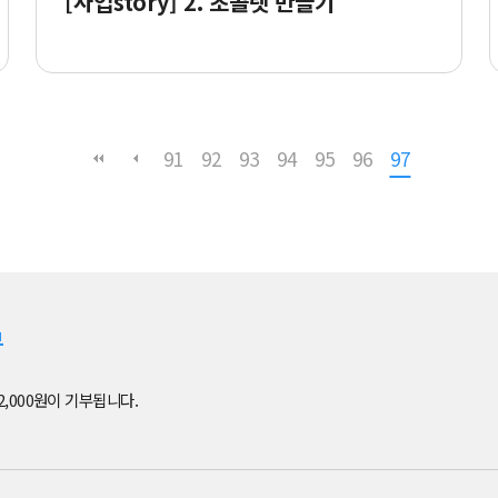
[사업story] 2. 초콜렛 만들기
91
92
93
94
95
96
97
부
2,000원이 기부됩니다.