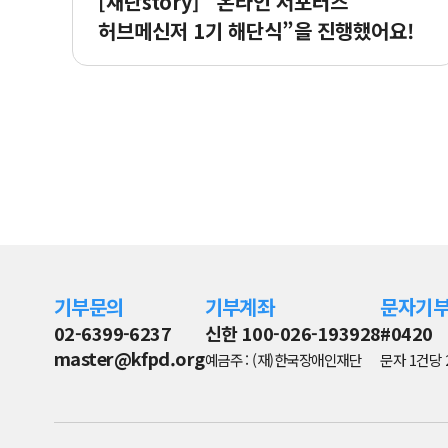
[재단story]“ 온라인 서포터즈
허브메신저 1기 해단식”을 진행했어요!
기부문의
기부계좌
문자기
02-6399-6237
신한 100-026-193928
#0420
master@kfpd.org
예금주 : (재)한국장애인재단
문자 1건당 