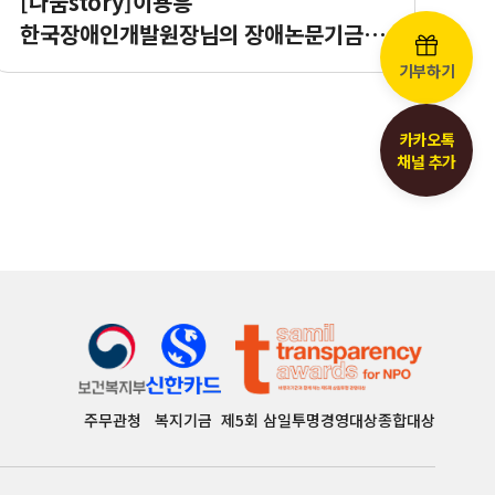
[나눔story]이용흥
한국장애인개발원장님의 장애논문기금
1% 나눔참여!
기부하기
카카오톡
채널 추가
주무관청
복지기금
제5회 삼일투명경영대상종합대상