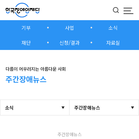
모바
버튼
기부
사업
소식
재단
신청/결과
자료실
다름이 어우러지는 아름다운 사회
주간장애뉴스
소식
주간장애뉴스
주간장애뉴스