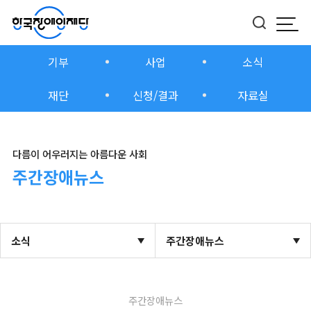
모바
버튼
기부
사업
소식
재단
신청/결과
자료실
다름이 어우러지는 아름다운 사회
주간장애뉴스
소식
주간장애뉴스
주간장애뉴스