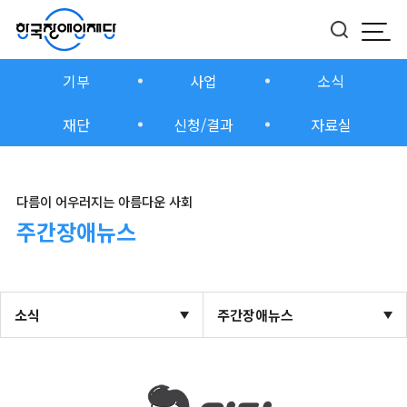
모바
버튼
기부
사업
소식
재단
신청/결과
자료실
다름이 어우러지는 아름다운 사회
주간장애뉴스
소식
주간장애뉴스