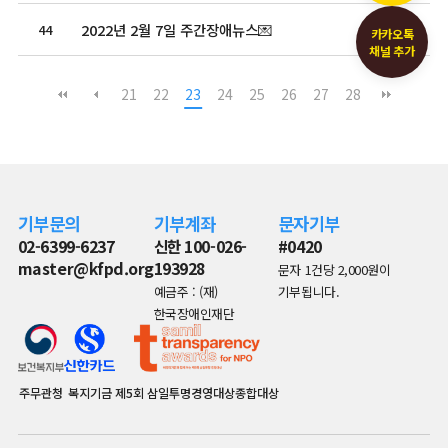
2022년 2월 7일 주간장애뉴스💌
44
2022.02.07
카카오톡
채널 추가
21
22
23
24
25
26
27
28
기부문의
기부계좌
문자기부
02-6399-6237
신한 100-026-
#0420
master@kfpd.org
193928
문자 1건당 2,000원이
예금주 : (재)
기부됩니다.
한국장애인재단
주무관청
복지기금
제5회 삼일투명경영대상종합대상