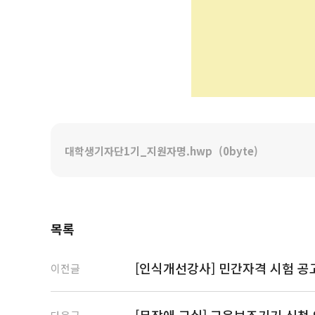
대학생기자단1기_지원자명.hwp
(0byte)
목록
[인식개선강사] 민간자격 시험 공
이전글