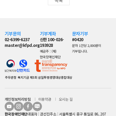
목록
기부문의
기부계좌
문자기부
02-6399-6237
신한 100-026-
#0420
master@kfpd.org
193928
문자 1건당 2,000원이
예금주 : (재)
기부됩니다.
한국장애인재단
주무관청
복지기금
제5회 삼일투명경영대상종합대상
개인정보처리방침
이용약관
오시는 길
한국장애인재단
대표자 : 권선진
주소 : 서울특별시 중구 통일로 86, 207