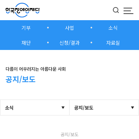
모바
버튼
기부
사업
소식
재단
신청/결과
자료실
다름이 어우러지는 아름다운 사회
공지/보도
소식
공지/보도
공지/보도