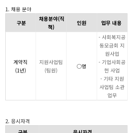
1. 채용 분야
채용분야(직
구분
인원
업무 내용
책)
- 사회복지공
동모금회 지
원사업
계약직
지원사업팀
- 기업사회공
○명
(1년)
(팀원)
헌 사업
- 기타 지원
사업팀 소관
업무
2. 응시자격
구분
응시자격