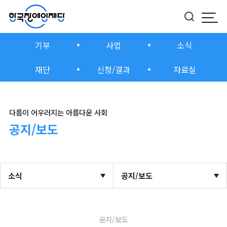
모바
버튼
기부
사업
소식
재단
신청/결과
자료실
다름이 어우러지는 아름다운 사회
공지/보도
소식
공지/보도
공지/보도