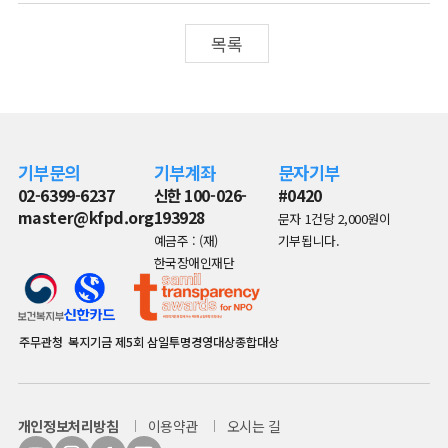
목록
기부문의
기부계좌
문자기부
02-6399-6237
신한 100-026-
#0420
master@kfpd.org
193928
문자 1건당 2,000원이
예금주 : (재)
기부됩니다.
한국장애인재단
주무관청
복지기금
제5회 삼일투명경영대상종합대상
개인정보처리방침
이용약관
오시는 길