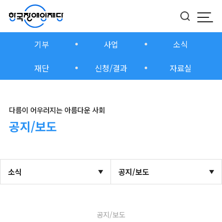
모바
버튼
기부
사업
소식
재단
신청/결과
자료실
다름이 어우러지는 아름다운 사회
공지/보도
소식
공지/보도
공지/보도