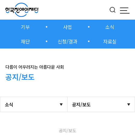
모바
버튼
기부
사업
소식
재단
신청/결과
자료실
다름이 어우러지는 아름다운 사회
공지/보도
소식
공지/보도
공지/보도