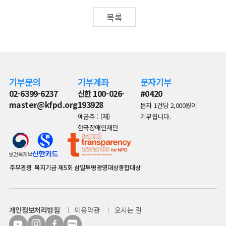
목록
기부문의
기부계좌
문자기부
02-6399-6237
신한 100-026-
#0420
master@kfpd.org
193928
문자 1건당 2,000원이
예금주 : (재)
기부됩니다.
한국장애인재단
주무관청
복지기금
제5회 삼일투명경영대상종합대상
개인정보처리방침
이용약관
오시는 길