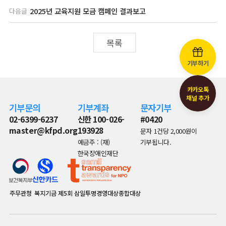
2025년 교육지원 모금 캠페인 결과보고
다음글
목록
기부하기
카카오톡
채널 추가
기부문의
기부계좌
문자기부
02-6399-6237
신한 100-026-
#0420
master@kfpd.org
193928
문자 1건당 2,000원이
예금주 : (재)
기부됩니다.
한국장애인재단
주무관청
복지기금
제5회 삼일투명경영대상종합대상