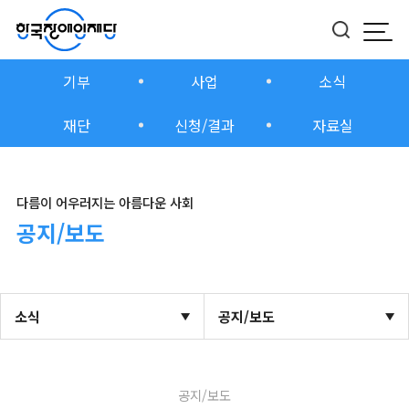
모바
버튼
기부
사업
소식
재단
신청/결과
자료실
다름이 어우러지는 아름다운 사회
공지/보도
소식
공지/보도
공지/보도