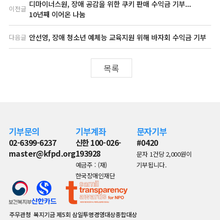
디마이너스원, 장애 공감을 위한 쿠키 판매 수익금 기부...
이전글
10년째 이어온 나눔
안선영, 장애 청소년 예체능 교육지원 위해 바자회 수익금 기부
다음글
목록
기부문의
기부계좌
문자기부
02-6399-6237
신한 100-026-
#0420
master@kfpd.org
193928
문자 1건당 2,000원이
예금주 : (재)
기부됩니다.
한국장애인재단
주무관청
복지기금
제5회 삼일투명경영대상종합대상