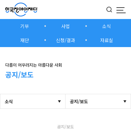
모바
버튼
기부
사업
소식
재단
신청/결과
자료실
다름이 어우러지는 아름다운 사회
공지/보도
소식
공지/보도
공지/보도