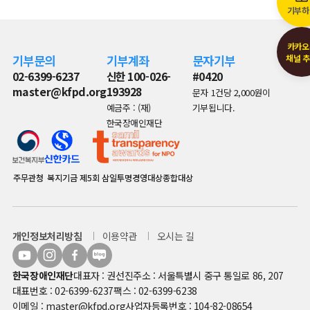
기부하
카카오
기부문의
기부계좌
문자기부
채널 
02-6399-6237
신한 100-026-
#0420
master@kfpd.org
193928
문자 1건당 2,000원이
예금주 : (재)
기부됩니다.
한국장애인재단
주무관청
복지기금
제5회 삼일투명경영대상종합대상
개인정보처리방침
이용약관
오시는 길
한국장애인재단
대표자 : 권선진
주소 : 서울특별시 중구 통일로 86, 207
대표번호 : 02-6399-6237
팩스 : 02-6399-6238
이메일 : master@kfpd.org
사업자등록번호 : 104-82-08654