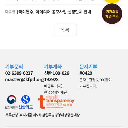
[국외연수] 아이디어 공모사업 선정단체 안내
다음글
카카오톡
채널 추가
목록
기부문의
기부계좌
문자기부
02-6399-6237
신한 100-026-
#0420
master@kfpd.org
193928
문자 1건당 2,000원이
예금주 : (재)
기부됩니다.
한국장애인재단
주무관청
복지기금
제5회 삼일투명경영대상종합대상