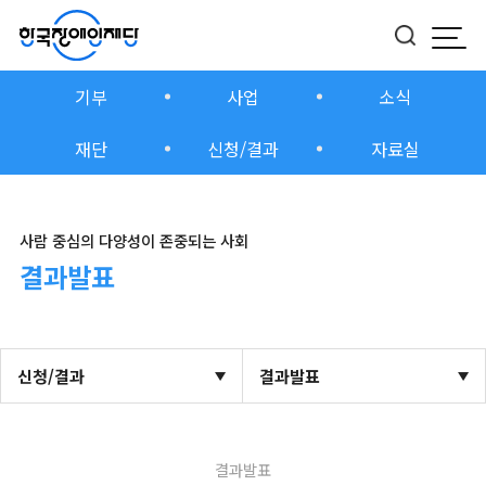
모바
버튼
기부
사업
소식
재단
신청/결과
자료실
사람 중심의 다양성이 존중되는 사회
결과발표
신청/결과
결과발표
결과발표