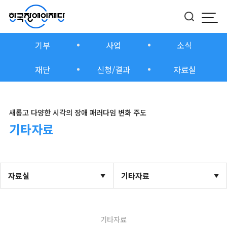
모바
버튼
기부
사업
소식
재단
신청/결과
자료실
새롭고 다양한 시각의 장애 패러다임 변화 주도
기타자료
자료실
기타자료
기타자료