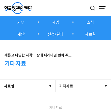
모바
버튼
기부
사업
소식
재단
신청/결과
자료실
새롭고 다양한 시각의 장애 패러다임 변화 주도
기타자료
자료실
기타자료
기타자료