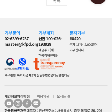
목록
기부문의
기부계좌
문자기부
02-6399-6237
신한 100-026-
#0420
master@kfpd.org
193928
문자 1건당 2,000원이
예금주 : (재)
기부됩니다.
한국장애인재단
주무관청
복지기금
제5회 삼일투명경영대상종합대상
개인정보처리방침
이용약관
오시는 길
한국장애인재단
대표자 : 권선진
주소 : 서울특별시 중구 통일로 86, 207