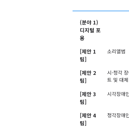
(분야 1)
디지털 포
용
[제안 1
소리앨범
팀]
[제안 2
시·청각 장
트 및 대
팀]
[제안 3
시각장애인
팀]
[제안 4
청각장애인을
팀]