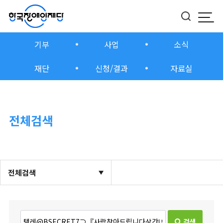
모바
버튼
기부
사업
소식
재단
신청/결과
자료실
전체검색
전체검색
검색