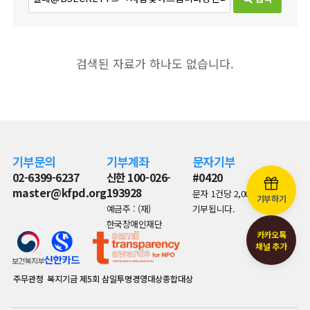
검색된 자료가 하나도 없습니다.
기부문의
기부계좌
문자기부
02-6399-6237
신한 100-026-
#0420
master@kfpd.org
193928
문자 1건당 2,000원이
기부하기
예금주 : (재)
기부됩니다.
한국장애인재단
카카오톡
채널 추가
주무관청
복지기금
제5회 삼일투명경영대상종합대상