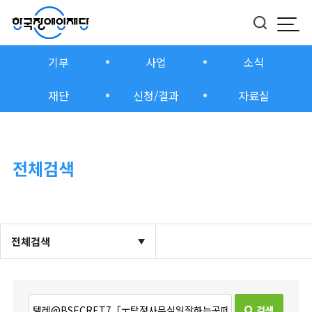
모바
버튼
기부
사업
소식
재단
신청/결과
자료실
전체검색
전체검색
검색