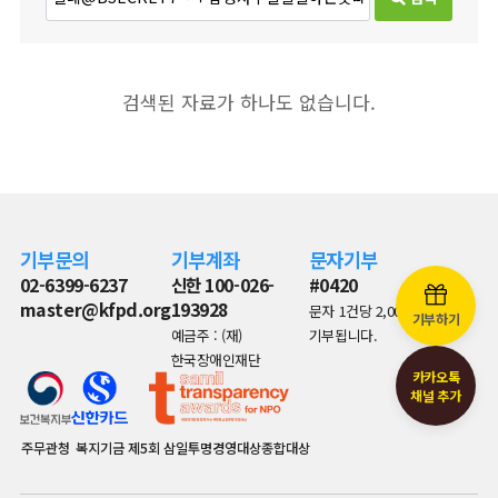
검색된 자료가 하나도 없습니다.
기부문의
기부계좌
문자기부
02-6399-6237
신한 100-026-
#0420
master@kfpd.org
193928
문자 1건당 2,000원이
기부하기
예금주 : (재)
기부됩니다.
한국장애인재단
카카오톡
채널 추가
주무관청
복지기금
제5회 삼일투명경영대상종합대상