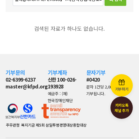
검색된 자료가 하나도 없습니다.
기부문의
기부계좌
문자기부
02-6399-6237
신한 100-026-
#0420
master@kfpd.org
193928
문자 1건당 2,000원이
기부하기
예금주 : (재)
기부됩니다.
한국장애인재단
카카오톡
채널 추가
주무관청
복지기금
제5회 삼일투명경영대상종합대상