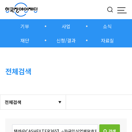
모바
버튼
기부
사업
소식
재단
신청/결과
자료실
전체검색
전체검색
검색