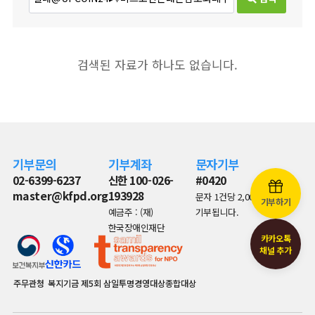
검색된 자료가 하나도 없습니다.
기부문의
기부계좌
문자기부
02-6399-6237
신한 100-026-
#0420
master@kfpd.org
193928
문자 1건당 2,000원이
기부하기
예금주 : (재)
기부됩니다.
한국장애인재단
카카오톡
채널 추가
주무관청
복지기금
제5회 삼일투명경영대상종합대상