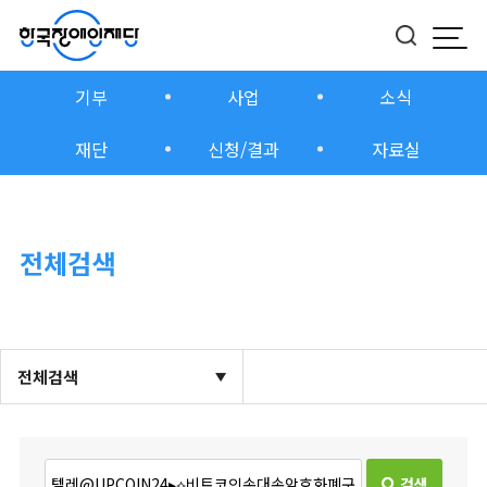
모바
버튼
기부
사업
소식
재단
신청/결과
자료실
전체검색
전체검색
검색