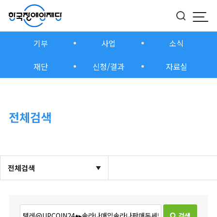
모바
버튼
기부
사업
소식
재단
신청/결과
자료실
전체검색
전체검색
검색