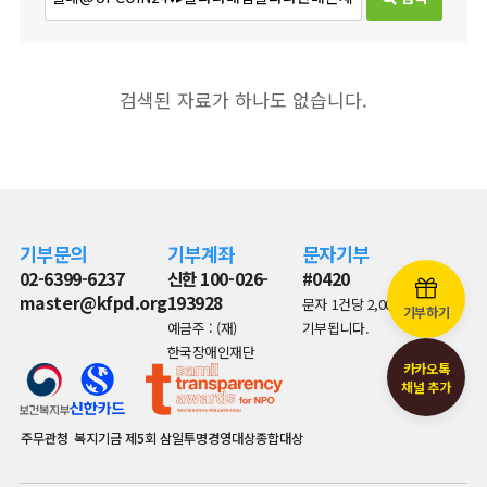
검색된 자료가 하나도 없습니다.
기부문의
기부계좌
문자기부
02-6399-6237
신한 100-026-
#0420
master@kfpd.org
193928
문자 1건당 2,000원이
기부하기
예금주 : (재)
기부됩니다.
한국장애인재단
카카오톡
채널 추가
주무관청
복지기금
제5회 삼일투명경영대상종합대상