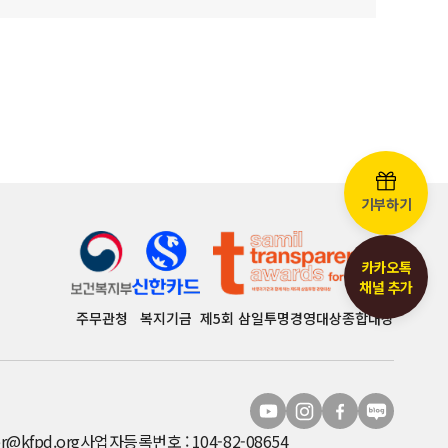
기부하기
카카오톡
채널 추가
주무관청
복지기금
제5회 삼일투명경영대상종합대상
r@kfpd.org
사업자등록번호 : 104-82-08654