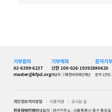
기부문의
기부계좌
문자기
02-6399-6237
신한 100-026-193928
#0420
master@kfpd.org
예금주 : (재)한국장애인재단
문자 1건당 
개인정보처리방침
이용약관
오시는 길
한국장애인재단
대표자 : 권선진
주소 : 서울특별시 중구 통일로 8