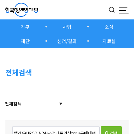
모바
버튼
기부
사업
소식
재단
신청/결과
자료실
전체검색
전체검색
검색