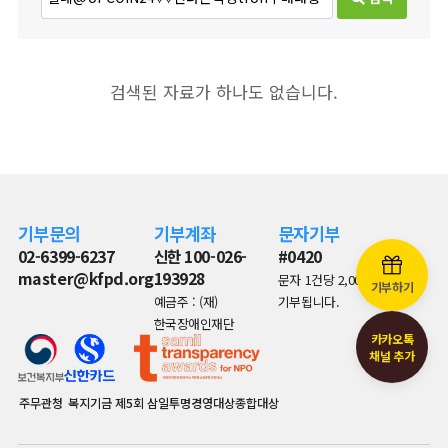
검색된 자료가 하나도 없습니다.
기부문의
기부계좌
문자기부
02-6399-6237
신한 100-026-
#0420
master@kfpd.org
193928
문자 1건당 2,000원이
기부하기
예금주 : (재)
기부됩니다.
한국장애인재단
카카오톡
채널 추가
주무관청
복지기금
제5회 삼일투명경영대상종합대상