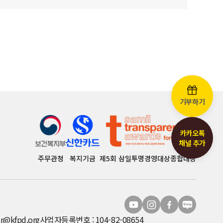
기부하기
카카오톡
채널 추가
주무관청
복지기금
제5회 삼일투명경영대상종합대상
r@kfpd.org
사업자등록번호 : 104-82-08654