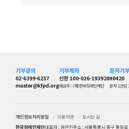
기부문의
기부계좌
문자기
02-6399-6237
신한 100-026-193928
#0420
master@kfpd.org
예금주 : (재)한국장애인재단
문자 1건당 
개인정보처리방침
이용약관
오시는 길
한국장애인재단
대표자 : 권선진
주소 : 서울특별시 중구 통일로 8