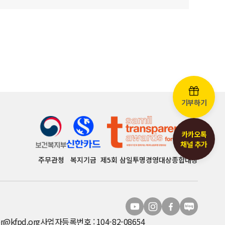
기부하기
카카오톡
채널 추가
주무관청
복지기금
제5회 삼일투명경영대상종합대상
r@kfpd.org
사업자등록번호 : 104-82-08654