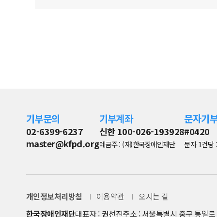
기부문의
기부계좌
문자기
02-6399-6237
신한 100-026-193928
#0420
master@kfpd.org
예금주 : (재)한국장애인재단
문자 1건당 
개인정보처리방침
이용약관
오시는 길
한국장애인재단
대표자 : 권선진
주소 : 서울특별시 중구 통일로 8