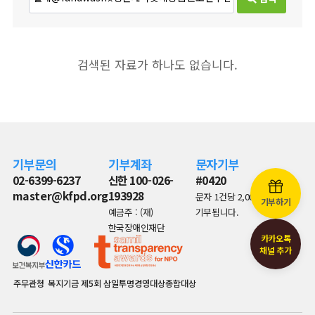
검색된 자료가 하나도 없습니다.
기부문의
기부계좌
문자기부
02-6399-6237
신한 100-026-
#0420
master@kfpd.org
193928
문자 1건당 2,000원이
기부하기
예금주 : (재)
기부됩니다.
한국장애인재단
카카오톡
채널 추가
주무관청
복지기금
제5회 삼일투명경영대상종합대상