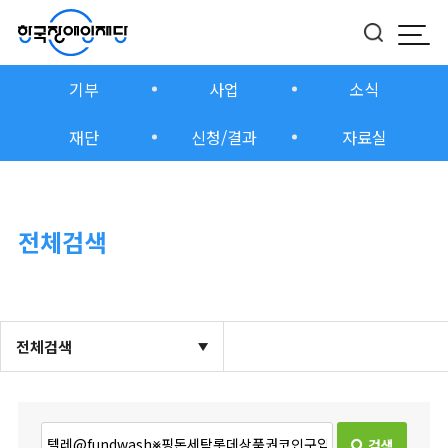
모바
버튼
기부
사업
소식
재단
신청/결과
자료실
전체검색
전체검색
검색