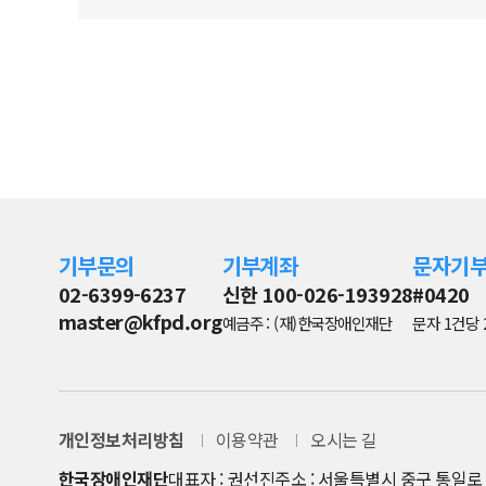
기부문의
기부계좌
문자기
02-6399-6237
신한 100-026-193928
#0420
master@kfpd.org
예금주 : (재)한국장애인재단
문자 1건당 
개인정보처리방침
이용약관
오시는 길
한국장애인재단
대표자 : 권선진
주소 : 서울특별시 중구 통일로 8