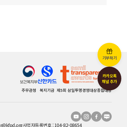
기부하기
카카오톡
채널 추가
주무관청
복지기금
제5회 삼일투명경영대상종합대상
r@kfpd.org
사업자등록번호 : 104-82-08654