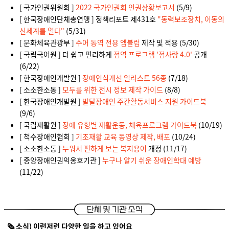
[ 국가인권위원회 ]
2022 국가인권회 인권상황보고서
(5/9)
[ 한국장애인단체총연맹 ] 정책리포트 제431호
"동력보조장치, 이동의
신세계를 열다"
(5/31)
[ 문화체육관광부 ]
수어 통역 전용 엠블럼
제작 및 적용 (5/30)
[ 국립국어원 ] 더 쉽고 편리하게
점역 프로그램 '점사랑 4.0'
공개
(6/22)
[ 한국장애인개발원 ]
장애인식개선 일러스트 56종
(7/18)
[ 소소한소통 ]
모두를 위한 전시 정보 제작 가이드
(8/8)
[ 한국장애인개발원 ]
발달장애인 주간활동서비스 지원 가이드북
(9/6)
[ 국립재활원 ]
장애 유형별 재활운동, 체육프로그램 가이드북
(10/19)
[ 척수장애인협회 ]
기초재활 교육 동영상 제작, 배포
(10/24)
[ 소소한소통 ]
누워서 편하게 보는 복지용어
개정 (11/17)
[ 중앙장애인권익옹호기관 ]
누구나 알기 쉬운 장애인학대 예방
(11/22)
🗞️ 소식) 이런저런 다양한 일을 하고 있어요