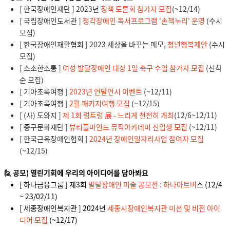
[ 한국장애인재단 ] 2023년
정책 토론회 참가자 모집
(~12/14)
[ 국립장애인도서관 ]
청각장애인 독서프로그램 '손책누리' 운영
(수시
모집)
[ 한국장애인재활협회 ] 2023 세상을 바꾸는 메모,
청년행복제안
(수시
모집)
[ 소소한소통 ]
여성 발달장애인 대상 1일 축구 수업 참가자 모집
(선착
순 모집)
[ 기아초록여행 ]
2023년 연말연시 이벤트
(~12/11)
[ 기아초록여행 ]
2월 패키지여행 모집
(~12/15)
[ (사) 도와지 ]
제 1회 렁트렁 展 - 느리게 천천히 개최
(12/6~12/11)
[ 중구문화재단 ]
뷰티플마인드 뮤직아카데미 신입생 모집
(~12/11)
[ 한국근육장애인협회 ]
2024년 장애인일자리사업 참여자 모집
(~12/15)
🙋 공모) 열린기회에 우리의 아이디어를 담아봐요
[ 하나금융그룹 ] 제3회
발달장애인 미술 공모전 : 하나아트버
스 (12/4
~ 23/02/11)
[ 세종장애인복지관 ] 2024년
세종시장애인복지관 미션 및 비전 아이
디어 모집
(~12/17)