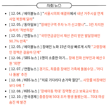
[ 12. 04. / 에이블뉴스 ] "
서울시의회 예결위
에서
내년 거주시설 연계
사업 복원해 달라
"
[ 12. 05. / 동아일보 ] "
장애인구역 주차 누가 신고했나
"...
3칸 차지한
슈퍼카 '적반하장'
[ 12. 05. / 연합뉴스 ]
"국민연금공단서 재산 관리 받은 발달장애인
90.7% 만족"
[ 12. 05. / 에이블뉴스 ] 장애인 노화 15년 이상 빠르게 시작
"고령장애
인 정책은 걸음마 단계"
[ 12. 06. / SBS 뉴스 ] 1명이 소중한 아기...
장애 친화 산부인과 예산 0
원 '외면'
[ 12. 07. / 연합뉴스 ]
경기도, 최중증 장애인 가족에 돌봄수당...'어디
나 돌봄' 추진
[ 12. 08. / KBS 뉴스 ] "치료 기다리다 손가락 절단"...
사망률 비장애인
보다 6배 ↑
[ 12. 08. / KBS 뉴스 ]
'장애아동 학대' 징역형 선고 보육교사 항소
[ 12. 10. / 한국경제 ]
중증장애 50대 조카 평생 돌봤는데... 70대 여성
숨진 채 발견