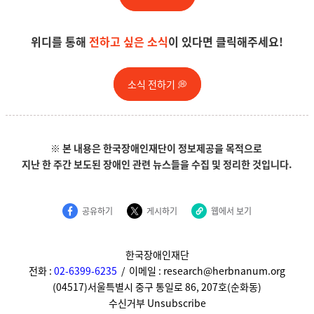
위디를 통해
전하고 싶은 소식
이 있다면 클릭해주세요!
소식 전하기 💭
※ 본 내용은 한국장애인재단이 정보제공을 목적으로
지난 한 주간 보도된 장애인 관련 뉴스들을
수집 및 정리한 것입니다.
공유하기
게시하기
웹에서 보기
한국장애인재단
전화 :
02-6399-6235
/ 이메일 : research@herbnanum.org
(04517)서울특별시 중구 통일로 86, 207호(순화동)
수신거부
Unsubscribe