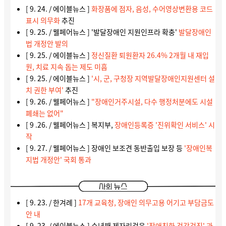
[ 9. 24. / 에이블뉴스 ]
화장품에 점자, 음성, 수어영상변환용 코드
표시 의무화
추진
[ 9. 25. / 웰페어뉴스 ] '발달장애인 지원인프라 확충'
발달장애인
법 개정안 발의
[ 9. 25. / 에이블뉴스 ]
정신질환 퇴원환자 26.4% 2개월 내 재입
원, 치료 지속 돕는 제도 미흡
[ 9. 25. / 에이블뉴스 ]
'시, 군, 구청장 지역발달장애인지원센터 설
치 권한 부여'
추진
[ 9. 26. / 웰페어뉴스 ]
"장애인거주시설, 다수 행정처분에도 시설
폐쇄는 없어"
[ 9 .26. / 웰페어뉴스 ] 복지부,
장애인등록증 '진위확인 서비스' 시
작
[ 9. 27. / 웰페어뉴스 ] 장애인 보조견 동반출입 보장 등
'장애인복
지법 개정안' 국회 통과
[ 9. 23. / 한겨례 ]
17개 교육청, 장애인 의무고용 어기고 부담금도
안 내
[ 9. 23. / 에이블뉴스 ] 수년째 제자리걸음
'장애친화 건강검진' 과