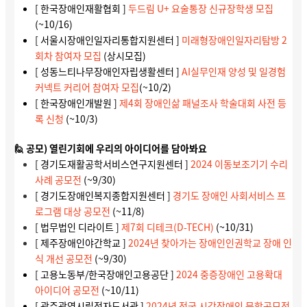
[ 한국장애인재활협회 ]
두드림 U+ 요술통장 신규장학생 모집
(~10/16)
[ 서울시장애인일자리통합지원센터 ]
미래형장애인일자리탐방 2
회차 참여자 모집
(상시모집)
[ 성동느티나무장애인자립생활센터 ]
AI실무인재 양성 및 일경험
커넥트 커리어 참여자 모집
(~10/2)
[ 한국장애인개발원 ]
제4회 장애인삶 패널조사 학술대회 사전 등
록 신청
(~10/3)
🙋 공모) 열린기회에 우리의 아이디어를 담아봐요
[ 경기도재활공학서비스연구지원센터 ]
2024 이동보조기기 수리
사례 공모전
(~9/30)
[ 경기도장애인복지종합지원센터 ]
경기도 장애인 사회서비스 프
로그램 대상 공모전
(~11/8)
[ 법무법인 디라이트 ]
제7회 디테크(D-TECH)
(~10/31)
[ 제주장애인야간학교 ]
2024년 찾아가는 장애인인권학교 장애 인
식 개선 공모전
(~9/30)
[ 고용노동부/한국장애인고용공단 ]
2024 중증장애인 고용확대
아이디어 공모전
(~10/11)
[ 광주광역시립점자도서관 ]
2024년 전국 시각장애인 문학공모전