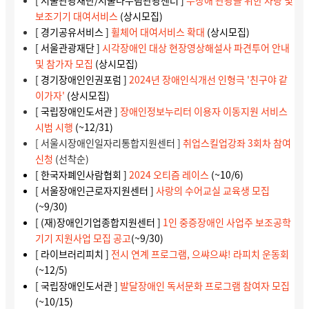
[ 서울관광재단/서울다누림관광센터 ]
무장애 관광을 위한 차량 및
보조기기 대여서비스
(상시모집)
[ 경기공유서비스 ]
휠체어 대여서비스 확대
(상시모집)
[ 서울관광재단 ]
시각장애인 대상 현장영상해설사 파견투어 안내
및 참가자 모집
(상시모집)
[ 경기장애인인권포럼 ]
2024년 장애인식개선 인형극 '친구야 같
이가자'
(상시모집)
[ 국립장애인도서관 ]
장애인정보누리터 이용자 이동지원 서비스
시범 시행
(~12/31)
[ 서울시장애인일자리통합지원센터 ]
취업스킬업강좌 3회차 참여
신청
(선착순)
[ 한국자폐인사람협회 ]
2024 오티즘 레이스
(~10/6)
[ 서울장애인근로자지원센터 ]
사랑의 수어교실 교육생 모집
(~9/30)
[ (재)장애인기업종합지원센터 ]
1인 중증장애인 사업주 보조공학
기기 지원사업 모집 공고
(~9/30)
[ 라이브러리피치 ]
전시 연계 프로그램, 으쌰으쌰! 라피치 운동회
(~12/5)
[ 국립장애인도서관 ]
발달장애인 독서문화 프로그램 참여자 모집
(~10/15)