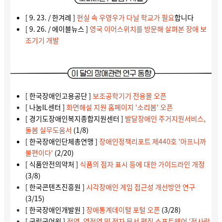
[ 9. 23. / 한겨례 ]
현실 속 우영우가 다닐 학교가 필요
합니다
[ 9. 26. / 에이블뉴스 ]
영국 이어스위치를 방문해 살펴본 장애 보
조기기 개발
[ 한국장애인고용공단 ]
보조공학기기 전용몰 오픈
[ 나눔IL센터 ]
화면해설 지원 홈페이지 '소리봄' 오픈
[ 경기도장애인복지종합지원센터 ]
발달장애인 주거지원서비스,
돌봄 실무도움서
(1/8)
[ 한국장애인단체총연맹 ]
장애인정책리포트 제440호 '아프니까
불편이다'
(2/20)
[ 식품안전의약처 ]
식품의 점자 표시 등에 대한 가이드라인 개정
(3/8)
[ 한국콘텐츠진흥원 ]
시각장애인 게임 접근성 개선방안 연구
(3/15)
[ 한국장애인개발원 ]
장애통계데이털 포털 오픈
(3/28)
[ 국립국어원 ]
점역, 역점역 및 점자 문서 편집 소프트웨어 '점사랑