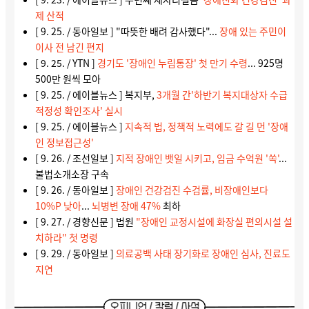
제 산적
[ 9. 25. / 동아일보 ] "따뜻한 배려 감사했다"...
장애 있는 주민이
이사 전 남긴 편지
[ 9. 25. / YTN ]
경기도 '장애인 누림통장' 첫 만기 수령
... 925명
500만 원씩 모아
[ 9. 25. / 에이블뉴스 ] 복지부,
3개월 간'하반기 복지대상자 수급
적정성 확인조사' 실시
[ 9. 25. / 에이블뉴스 ]
지속적 법, 정책적 노력에도 갈 길 먼 '장애
인 정보접근성'
[ 9. 26. / 조선일보 ]
지적 장애인 뱃일 시키고, 임금 수억원 '쏙'
...
불법소개소장 구속
[ 9. 26. / 동아일보 ]
장애인 건강검진 수검률, 비장애인보다
10%P 낮아
...
뇌병변 장애 47%
최하
[ 9. 27. / 경향신문 ] 법원
"장애인 교정시설에 화장실 편의시설 설
치하라" 첫 명령
[ 9. 29. / 동아일보 ]
의료공백 사태 장기화로 장애인 심사, 진료도
지연