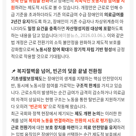
소득 단절 위험을 완화
하고 장애인의
지속적인 노동시장 참여를 지
원
하려는 제도적 시도로 볼 수 있습니다.
개정안은 근로로 인해 수
급 기준을 초과하더라도 기존 의료급여 수급 장애인의
의료급여를
2년간 유지
하도록 하고, 장애인이 기존 수급자나 차상위계층이 아
니더라도
일정 요건을 충족
하면
자산형성지원 대상에 포함
하도록
하는 내용을 담고 있습니다
(에이블뉴스, 2026.03.06.)
. 이와 같은
법 개정은 근로 전환기의 소득 불안정을 완화하고 제도적 보호를
강화함으로써
노동시장 참여 확대
와
장기적 자립 기반 형성
에 긍정
적으로 작용할 것으로 기대됩니다.
📌 복지절벽을 넘어, 빈곤의 덫을 끝낼 전환점
기초생활보장제도
는 장애인의 생계를 지탱하는 핵심 안전망이지
만, 동시에 노동시장 참여를 가로막는
구조적 한계
를 가지고 있습
니다. 근로소득이 발생하는 순간 급여가 급격히 감소하거나 의료급
여 자격이 상실되는 현행 구조는 노동을 통한 탈빈곤을 지원하기보
다 오히려
'빈곤의 덫'
으로 작동해
왔습니다.
최근 국회와 정책 현장에서 제기되는
제도 개편 논의
는 이러한 한
계를 넘어
복지와 노동을 연결하려는 전환의 시도로 평가
됩니다.
근로 전환기
에 대한
보호 장치를 마련
하고
의료 안전망을 유지
하려
는 입법 움직임은 장애인이 일을 선택하는 순간 제도적 보호에서