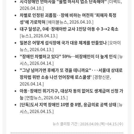
시각장애인 안마사들 "불법 마사지 업소 단속해야"
[더팩트,
2026.04.10.]
차별로 인정된 괴롭힘‥장애 비하는 여전히 '피해자 특정
성'에 가로막혀
[에이블뉴스, 2026.04.10.]
대구 달성군, 0세·장애아반 교사 1인당 아동 수 3→2 축소
[뉴스1, 2026.04.13.]
일본은 어떻게 섭식장애 국가 대응 체계를 만들었나
[오마이
뉴스, 2026.04.13.]
"장애인 차별하고 있다" 59%…비장애인이 더 높게 인식
[뉴
시스, 2026.04.14.]
"그냥 넘어가면 후배가 또 겪을 테니까요"···서울대 상대로
장차법 위반 소송 나선 언어장애 로스쿨생'
[경향신문,
2026.04.14.]
아동·장애인 위기가구, 대상자 동의 없어도 생계급여 신청 가
능
[연합뉴스, 2026.04.15.]
[단독]도서 지역 장애인 10명 중 8명, 응급의료 공백 상태
[뉴
시스, 2026.04.15.]
뉴스 클리핑 기간 : 2026.04.09.(목)~04.15.(수)