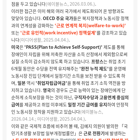
점을 두고 있습니다
(에이블뉴스, 2026.03.06.)
.
이러한 접근은 이미 해외 여러 국가에서 제도화되어 온 방향과도
맞닿아 있습니다.
OECD 주요 국가
들은 복지정책과 노동시장 정책
과의 연계성을 강화하는
'근로 연계적 복지(welfare-to-work)'
또는
'근로 유인적(work incentive) 정책설계'
를 강조하고 있습
니다
(미디어생활, 2025.04.04.)
.
미국
은
'PASS(Plan to Achieve Self-Support)'
제도를 통해
장애인이 자립을 위해 저축한 자산을 소득 산정에서 제외함으로써
실질 소득이 감소하지 않도록 하고 있습니다.
프랑스
는 취업 초기
6개월 동안은 수당을 전액 유지해주는
'완전 누적 제도'
를 운영해
노동시장 진입 단계에서 일정기간 소득을 보전 받을 수 있도록 하
며,
일본
역시
'취업자립급여금'
을 통해 취업 초기 소득 역전을 방
지하고 있습니다.
영국
의 경우도 근로 능력이 있는 장애인에게 단
순하게 소득보장을 하는 것이 아닌,
구직자수당과 고용연계 중심의
급여
를 제공하고 취업 이후에도
일정 기간 급여를 유지
하여 안정적
인 노동시장 정착을 지원하고 있습니다
(
에이블뉴스,
2026.04.14
.;
미디어생활, 2025.04.04.)
.
이와 같은 국제적 흐름에 비추어 볼 때, 김예지 의원이 발의한 「국
민기초생활 보장법 일부개정법률안」은
근로 전환기
에 발생하는