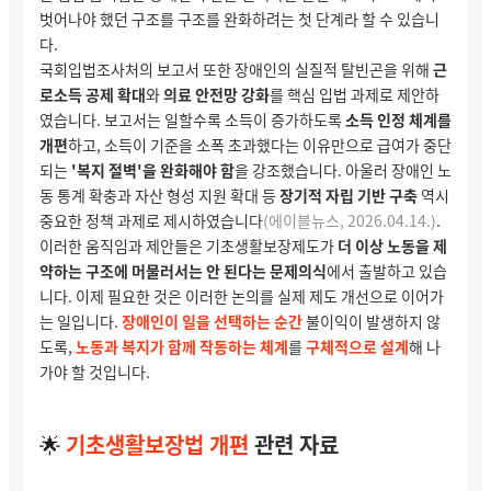
벗어나야 했던 구조를 구조를 완화하려는 첫 단계라 할 수 있습니
다.
국회입법조사처의 보고서 또한 장애인의 실질적 탈빈곤을 위해
근
로소득 공제 확대
와
의료 안전망 강화
를 핵심 입법 과제로 제안하
였습니다. 보고서는 일할수록 소득이 증가하도록
소득 인정 체계를
개편
하고, 소득이 기준을 소폭 초과했다는 이유만으로 급여가 중단
되는
'복지 절벽'을 완화해야 함
을 강조했습니다. 아울러 장애인 노
동 통계 확충과 자산 형성 지원 확대 등
장기적 자립 기반 구축
역시
중요한 정책 과제로 제시하였습니다
(
에이블뉴스, 2026.04.14
.)
.
이러한 움직임과 제안들은 기초생활보장제도가
더 이상 노동을 제
약하는 구조에 머물러서는 안 된다는 문제의식
에서 출발하고 있습
니다. 이제 필요한 것은 이러한 논의를 실제 제도 개선으로 이어가
는 일입니다.
장애인이 일을 선택하는 순간
불이익이 발생하지 않
도록,
노동과 복지가 함께 작동하는 체계
를
구체적으로 설계
해 나
가야 할 것입니다.
🌟
기초생활보장법 개편
관련 자료