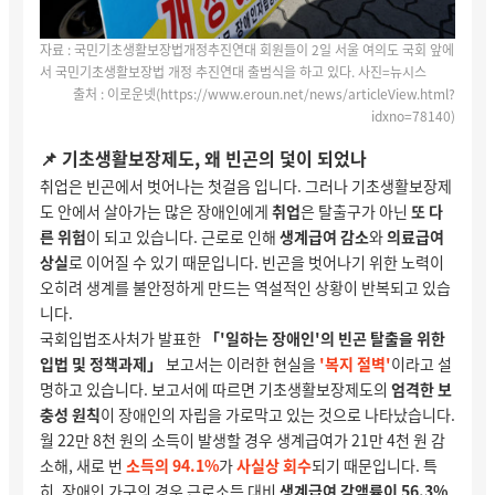
자료 :
국민기초생활보장법개정추진연대 회원들이 2일 서울 여의도 국회 앞에
서 국민기초생활보장법 개정 추진연대 출범식을 하고 있다. 사진=뉴시스
출처 : 이로운넷(
https://www.eroun.net/news/articleView.html?
idxno=78140
)
📌 기초생활보장제도, 왜 빈곤의 덫이 되었나
취업은 빈곤에서 벗어나는 첫걸음 입니다. 그러나 기초생활보장제
도 안에서 살아가는 많은 장애인에게
취업
은 탈출구가 아닌
또 다
른 위험
이 되고 있습니다. 근로로 인해
생계급여 감소
와
의료급여
상실
로 이어질 수 있기 때문입니다. 빈곤을 벗어나기 위한 노력이
오히려 생계를 불안정하게 만드는 역설적인 상황이 반복되고 있습
니다.
국회입법조사처가 발표한
「'일하는 장애인'의 빈곤 탈출을 위한
입법 및 정책과제」
보고서는 이러한 현실을
'복지 절벽'
이라고 설
명하고 있습니다. 보고서에 따르면 기초생활보장제도의
엄격한 보
충성 원칙
이 장애인의 자립을 가로막고 있는 것으로 나타났습니다.
월 22만 8천 원의 소득이 발생할 경우 생계급여가 21만 4천 원 감
소해,
새로 번
소득의 94.1%
가
사실상 회수
되기 때문입니다. 특
히, 장애인 가구의 경우 근로소득 대비
생계급여 감액률이 56.3%