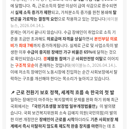
에 달합니다. 즉, 근로소득의 절반 이상이 급여 삭감으로 환수되면
서
실제 소득 증가가 제한
되고,
가처분소득 증가를 원천 봉쇄해
탈
빈곤을 가로막는 결정적 요인
으로 작용하고 있는 것입니다
(
에이블
뉴스, 2026.04.14
.)
.
문제는 여기서 끝나지 않습니다. 수급 장애인이 취업으로 소득 기
준을 조금만 초과해도
의료급여 자격을 상실
하면서
본인부담 의료
비
가
최대 7배
까지 증가
하게됩니다. 실제로 근로 및 사업소득이 발
생한 이후
수급이 중지된 장애인 가구 비율은 65%
에 달하는 것으
로 확인되었습니다.
경
제활동 참여
가 곧
사회안전망 이탈
로 이어지
는
구조적 모순
이 존재하는 것입니다
(
에이블뉴스, 2026.04.14
.)
.
이에 저소득 장애인이 노동시장에 진입하는 순간 사회보장에서 탈
락하는 구조를 개선해야 한다는 목소리가 높아지고 있습니다.
📌 근로
전환기 보호 정책, 세계적 흐름 속 한국의 첫 발
일하는 장애인이 마주하는 복지절벽의 문제를 완화 하기 위해 최근
국회에서는
「국민기초생활 보장법 일부개정법률안」
이 발의됐
습니다. 국회 보건복지위원회 소속 김예지 의원(국민의힘)이 발의
한 이번 개정안은
장애인이 근로를 시작
하더라도
기존 사회보장 체
계에서 즉시 이탈하지 않도록 제도적 완충 장치를 마련
하는 데 초