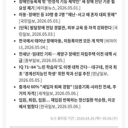
장애인등록제 밖 '만성적 기능 제약인' 새 장애 진단 기준 필
요성 제기
[에이블뉴스, 2026.05.01.]
아동·장애인 등 10명 중 2명 "재난·사고 때 혼자 대피 못해"
[국민일보, 2026.05.03.]
[단독] 발달장애 전담 경찰관, 외부 교육 등 자격 강화한다
[국
민일보, 2026.05.03.]
한국에서 태어난 장애아동, 미등록이면 모든 게 막막
[비마이
너, 2026.05.04.]
전세난·임대인 기피… 계양구 장애인 자립주택 이전 대책 시
급
[중부일보, 2026.05.05.]
IQ 71~84 '느린 학습자'도 이젠 대학 간다…대구대, 전국 최
초 '경계선지능인 학생' 위한 학과 신설 추진
[영남일보,
2026.05.05.]
중개사 60% "세입자 퇴짜 경험" [심층기획-사라진 전세, 주
거의 자격]
[세계일보, 2026.05.06.]
입원, 퇴원, 입원... 재입원 반복하는 정신질환 악순환, 이곳
에서 멈췄다
[한국일보, 2026.05.06.]
뉴스 클리핑 기간 : 2026.04.30.(목)~05.06.(수)