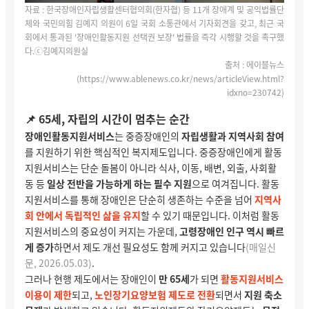
자료 :
한국장애인자립생활센터협의회(한자협) 등 11개 장애계 및 공익법률단
체와 국민의힘 김예지 의원이 6일 국회 소통관에서 기자회견을 갖고, 최근 국
회에서 통과된 '장애인활동지원 선택권 보장' 법률을 즉각 시행할 것을 촉구했
다.ⓒ김예지의원실
출처 : 에이블뉴스
(
https://www.ablenews.co.kr/news/articleView.html?
idxno=230742
)
📌 65세, 자립의 시간이 멈추는 순간
장애인활동지원서비스
는 중증장애인의
자립생활과 지역사회 참여
를 지원하기 위한 핵심적인 복지제도입니다. 중증장애인에게 활동
지원서비스는 단순 돌봄이 아니라 식사, 이동, 배변, 외출, 사회활
동 등
일상 전반을 가능하게 하는 필수 지원
으로 여겨집니다. 활동
지원서비스를 통해 장애인은 단순히 생존하는 수준을 넘어
지역사
회 안에서 독립적인 삶을 유지
할 수 있기 때문입니다. 이처럼 활동
지원서비스의 중요성이 커지는 가운데,
고령장애인 인구 역시 빠르
게 증가
하면서 제도 개선 필요성도 함께 커지고 있습니다
(매일신
문, 2026.05.03)
.
그러나 현행 제도에서는 장애인이
만 65세
가 되면
활동지원서비스
이용이 제한
되고,
노인장기요양보험 제도로 전환
되면서
지원 축소