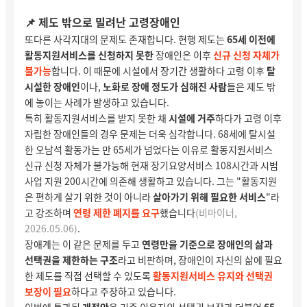
📌 제도 밖으로 밀려난 고령장애인
또다른 사각지대의 문제도 존재합니다. 현행 제도는
65세 이전에
활동지원서비스를 신청하지 못한
장애인은 이후
신규 신청 자체가
불가능
합니다. 이 때문에 시설에서 장기간 생활하다 고령 이후
탈
시설한 장애인
이나,
노화로 장애 정도가 심해진 사람
들은 제도 밖
에 놓이는 사례가 발생하고 있습니다.
특히 활동지원서비스를 받지 못한 채
시설에 거주
하다가 고령 이후
자립한 장애인들의 경우 문제는 더욱 심각합니다. 68세에 탈시설
한 오남석 활동가는 만 65세가 넘었다는 이유로 활동지원서비스
신규 신청 자체가 불가능해 현재 장기요양서비스 108시간과 시범
사업 지원 200시간에 의존해 생활하고 있습니다. 그는 "활동지원
은 편하게 살기 위한 것이 아니라
살아가기 위해 필요한 서비스
"라
고 강조하며
연령 제한 폐지를 요구
했습니다
(비마이너,
2026.05.06)
.
장애계는 이 같은 문제를 두고
연령만을 기준으로 장애인의 삶과
선택권을 제한하는 구조
라고 비판하며, 장애인이 자신의 삶에 필요
한 제도를 직접 선택할 수 있도록
활동지원서비스 유지와 선택권
보장이 필요
하다고 주장하고 있습니다.