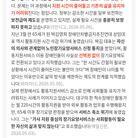
다. 문제는 이 과정에서
지원 시간이 줄어들고
기존의 삶을 유지하
기 어려워
진다는 점입니다. 정부는 감소한 시간을 일부 보전하는
보전급여 제도
를 운영하고 있지만, 실제 필요 시간을
충분히 보장
하지 못하고
있습니다
(더인디고, 2026.05.06)
.
지난 3월 만 65세가 된 박김영희 장애인차별금지추진연대 상임대
표 역시 활동지원 시간 삭감 위기에 놓였습니다. 박김 대표는
자신
의 의사와 관계없이
노인장기요양서비스 신청 통지
를 받았다며, 활
동지원서비스 이용 장애인들이 사실상
선택권 없이
장기요양제도
로 전환되고 있다고 지적했습니다. 그는 "한 시간도 간절히 필요한
상황에서 시간이 줄어든다는 불안이 크다"며 장애인이 나이를 먹
었다는 이유만으로 삶의 방식을 제한하는 제도의 한계를 지적했습
니다
(비마이너, 2026.05.06)
.
실제 현장에서도 활동지원서비스 감소로 인해 사회활동 유지가 어
려워지는 사례가 이어지고 있습니다. 대구의 한 척수장애인 활동가
는 월 220시간의 활동지원을 받아 외부 활동과 업무를 수행해왔지
만, 65세 이후 장기요양 판정을 받으며
서비스 축소 위기
에 놓였습
니다. 그는 "
가사 지원 중심의 장기요양서비스는 사회활동이 필요
한 자신의 삶과 맞지 않는다
"고 호소했습니다
(매일신문,
2026.05.03)
.