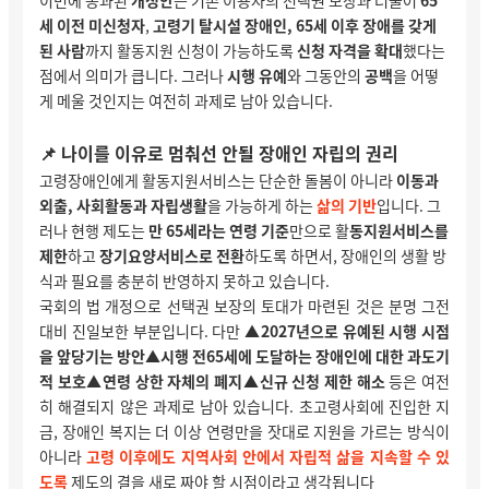
이번에 통과된
개정안
은 기존 이용자의 선택권 보장과 더불어
65
세 이전 미신청자
,
고령기 탈시설 장애인, 65세 이후 장애를 갖게
된 사람
까지 활동지원 신청이 가능하도록
신청 자격을 확대
했다는
점에서 의미가 큽니다. 그러나
시행 유예
와 그동안의
공백
을 어떻
게 메울 것인지는 여전히 과제로 남아 있습니다.
📌 나이를 이유로 멈춰선 안될 장애인 자립의 권리
고령장애인에게 활동지원서비스는 단순한 돌봄이 아니라
이동과
외출, 사회활동과 자립생활
을 가능하게 하는
삶의 기반
입니다. 그
러나 현행 제도는
만 65세라는 연령 기준
만으로 활
동지원서비스를
제한
하고
장기요양서비스로 전환
하도록 하면서, 장애인의 생활 방
식과 필요를 충분히 반
영하지 못하고 있습니다.
국회의 법 개정으로 선택권 보장의 토대가 마련된 것은 분명 그전
대비 진일보한 부분입니다. 다만
▲2027년으로 유예된 시행 시점
을 앞당기는 방안▲시행 전65세에 도달하는 장애인에 대한 과도기
적 보호▲연령 상한 자체의 폐지▲신규 신청 제한 해소
등은 여전
히 해결되지 않은 과제로 남아 있습니다. 초고령사회에 진입한 지
금, 장애인 복지는 더 이상 연령만을 잣대로 지원을 가르는 방식이
아니라
고령 이후에도 지역사회 안에서 자립적 삶을 지속할 수 있
도록
제도의 결을 새로 짜야 할 시점이라고 생각됩니다