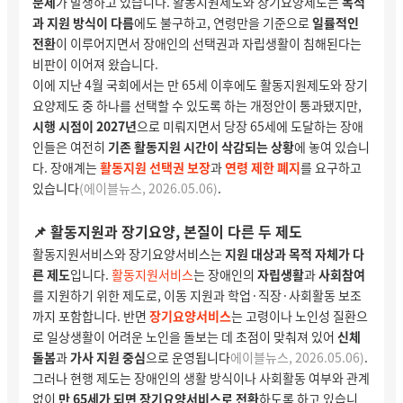
문제
가 발생하고 있습니다. 활동지원제도와 장기요양제도는
목적
과 지원 방식이 다름
에도 불구하고, 연령만을 기준으로
일률적인
전환
이 이루어지면서 장애인의 선택권과 자립생활이 침해된다는
비판이 이어져 왔습니다.
이에 지난 4월 국회에서는 만 65세 이후에도 활동지원제도와 장기
요양제도 중 하나를 선택할 수 있도록 하는 개정안이 통과됐지만,
시행 시점이 2027년
으로 미뤄지면서 당장 65세에 도달하는 장애
인들은 여전히
기존 활동지원 시간이 삭감되는 상황
에 놓여 있습니
다. 장애계는
활동지원 선택권 보장
과
연령 제한 폐지
를 요구하고
있습니다
(
에이블뉴스, 2026.05.06
)
.
📌 활동지원과 장기요양, 본질이 다른 두 제도
활동지원서비스와 장기요양서비스는
지원 대상과 목적 자체가 다
른 제도
입니다.
활동지원서비스
는 장애인의
자립생활
과
사회참여
를 지원하기 위한 제도로, 이동 지원과 학업·직장·사회활동 보조
까지 포함합니다. 반면
장기요양서비스
는 고령이나 노인성 질환으
로 일상생활이 어려운 노인을 돌보는 데 초점이 맞춰져 있어
신체
돌봄
과
가사 지원 중심
으로 운영됩니다
에이블뉴스, 2026.05.06
)
.
그러나 현행 제도는 장애인의 생활 방식이나 사회활동 여부와 관계
없이
만 65세가 되면 장기요양서비스로 전환
하도록 하고 있습니