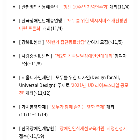
[ 관현맹인전통예술단 ]
'창단 10주년 기념연주회'
개최(11/4)
[ 한국장애인단체총연맹 ]
'모두를 위한 택시서비스 개선방안
마련 토론회'
개최(11/4)
[ 강북IL센터 ]
'
하반기 집단동료상담'
참여자 모집(~11/5)
[ 사람중심IL센터 ]
‘제2회 전국발달장애인연대대회’
참여자
모집(~11/8)
[ 서울디자인재단 ] '모두를 위한 디자인(Design for All,
Universal Design)' 주제로
'2021년 UD 라이프스타일 공모
전'
개최(~11/12)
[ 가치봄영화제 ]
'모두가 함께 즐기는 영화 축제'
개최
(11/11~11/14)
[ 한국장애인개발원 ]
'장애인인식개선교육기관' 지정신청서
접수(~11/19)