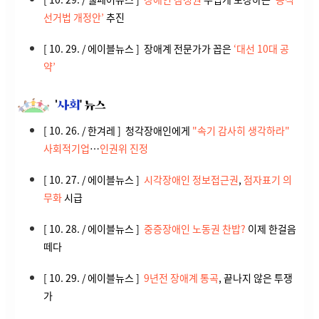
선거법 개정안’
추진
[ 10. 29. / 에이블뉴스 ] 장애계 전문가가 꼽은
‘대선 10대 공
약’
[ 10. 26. / 한겨레 ] 청각장애인에게
"속기 감사히 생각하라"
사회적기업
…
인권위 진정
[ 10. 27. / 에이블뉴스 ]
시각장애인 정보접근권
,
점자표기 의
무화
시급
[ 10. 28. / 에이블뉴스 ]
중증장애인 노동권 찬밥?
이제 한걸음
떼다
[ 10. 29. / 에이블뉴스 ]
9년전 장애계 통곡
, 끝나지 않은 투쟁
가