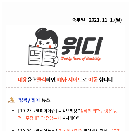
송부일 : 2021. 11. 1.(월)
[ 10. 25. / 웰페어이슈 ] 국감브리핑 "
장애인 위한 관광은 뒷
전
…
무장애관광 전담부서
설치해야"
[ 10. 29. / 웰페어뉴스 ]
장애인 참정권
두텁게 보장하는
‘공직