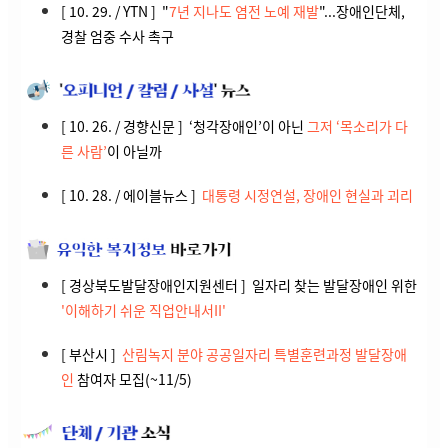
[ 10. 29. / YTN ] "
7년 지나도 염전 노예 재발
"...장애인단체,
경찰 엄중 수사 촉
구
[ 10. 26. / 경향신문 ] ‘청각장애인’이 아닌
그저 ‘목소리가 다
른 사람’
이 아닐까
[ 10. 28. / 에이블뉴스 ]
대통령 시정연설, 장애인 현실과 괴리
[ 경상북도발달장애인지원센터 ] 일자리 찾는 발달장애인 위한
'이해하기 쉬운 직업안내서II'
[ 부산시 ]
산림녹지 분야 공공일자리 특별훈련과정 발달장애
인
참여자 모집(~11/5)