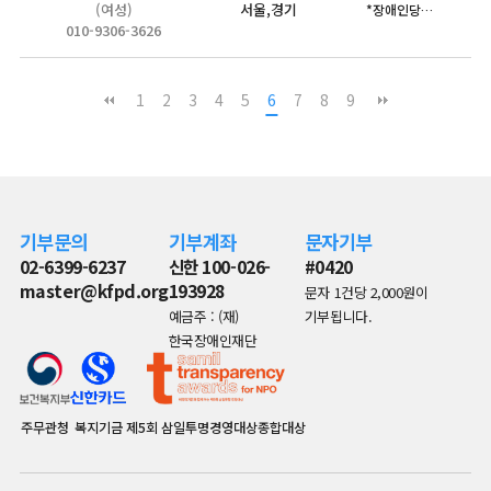
(여성)
서울,경기
*장애인당사자의 자기결정관 및 사회성교육 *장애인부모 자녀양육…
010-9306-3626
1
2
3
4
5
6
7
8
9
기부문의
기부계좌
문자기부
02-6399-6237
신한 100-026-
#0420
master@kfpd.org
193928
문자 1건당 2,000원이
예금주 : (재)
기부됩니다.
한국장애인재단
주무관청
복지기금
제5회 삼일투명경영대상종합대상