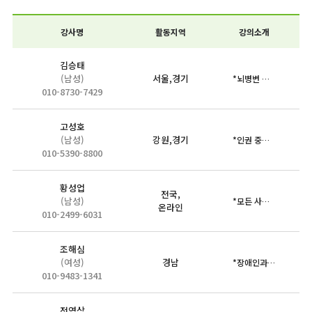
강사명
활동지역
강의소개
김승태
(남성)
서울,경기
*뇌병변 장애인 작은 아들과 함께하는 삶, 그리고 지금에 이르게…
010-8730-7429
고성호
(남성)
강원,경기
*인권 중심의 장애인식 개선
010-5390-8800
황성업
전국,
(남성)
*모든 사람은 동등하게 귀중하다
온라인
010-2499-6031
조해심
(여성)
경남
*장애인과 비장애인이 더불어 살아갈 수 있는 사회를 만들기 위해…
010-9483-1341
전영상