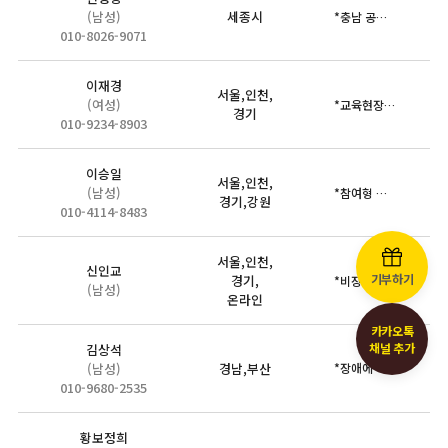
(남성)
세종시
*충남 공주시 활동 *장애인 활동지원사의 경험을 중심으로
010-8026-9071
이재경
서울,인천,
(여성)
*교육현장에서의 경험을 바탕으로 사례중심의 장애인식개선교육에 대…
경기
010-9234-8903
이승일
서울,인천,
(남성)
*참여형 인권기반 쉬운 장애이해 중심으로
경기,강원
010-4114-8483
서울,인천,
신인교
기부하기
경기,
*비장애인과 장애인으로서의 삶을 모두 경험한 장애인강사가 직접 …
(남성)
온라인
카카오톡
채널 추가
김상석
(남성)
경남,부산
*장애에 대한 생각은?(질문) *장애를 바라보는 관점(개인적사…
010-9680-2535
황보정희