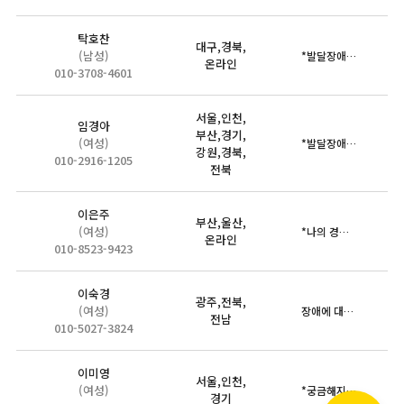
탁호찬
대구,경북,
(남성)
*발달장애인의 이해(도전행동의 이해와 적절한 대처방법 등) *…
온라인
010-3708-4601
서울,인천,
임경아
부산,경기,
(여성)
*발달장애자녀를 양육하는 부모로써의 경험을 토대로 우리 모두가 …
강원,경북,
010-2916-1205
전북
이은주
부산,울산,
(여성)
*나의 경험을 중심으로
온라인
010-8523-9423
이숙경
광주,전북,
(여성)
장애에 대한 기본 지식과 다양성 존중을 바탕으로 하고 경험과 사…
전남
010-5027-3824
이미영
서울,인천,
(여성)
*궁금해지는 교육 그리고 움직이는 교육을 추구하는 강사 이미영입…
경기