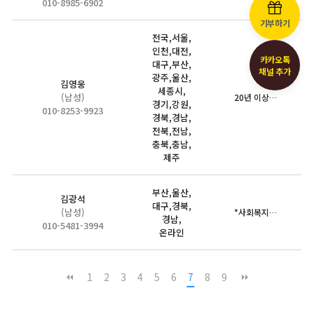
010-8985-6902
기부하기
전국,서울,
인천,대전,
카카오톡
대구,부산,
채널 추가
광주,울산,
김영웅
세종시,
(남성)
20년 이상 전국 각계각층을 대상으로 장애인식개선교육 활동을 이…
경기,강원,
010-8253-9923
경북,경남,
전북,전남,
충북,충남,
제주
부산,울산,
김광석
대구,경북,
(남성)
*사회복지 현장에서의 경험과 실천을 중심으로 한 장애인인식개선 …
경남,
010-5481-3994
온라인
1
2
3
4
5
6
7
8
9