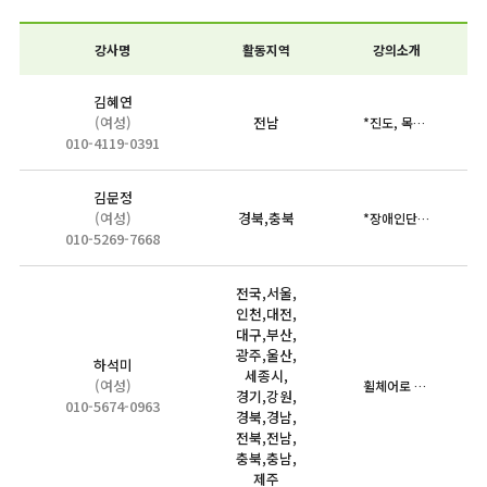
강사명
활동지역
강의소개
김혜연
(여성)
전남
*진도, 목포, 강진, 해남, 장흥, 영광, 나주 등
010-4119-0391
김문정
(여성)
경북,충북
*장애인단체에 근무하면서 느끼고 본 경험을 중심으로 *장애의 정…
010-5269-7668
전국,서울,
인천,대전,
대구,부산,
광주,울산,
하석미
세종시,
(여성)
휠체어로 여행 전문가, 인권강사, 방송 리포터로 20년 넘게 활…
경기,강원,
010-5674-0963
경북,경남,
전북,전남,
충북,충남,
제주