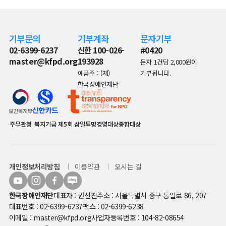
기부문의
기부계좌
문자기부
02-6399-6237
신한 100-026-
#0420
master@kfpd.org
193928
문자 1건당 2,000원이
예금주 : (재)
기부됩니다.
한국장애인재단
주무관청
복지기금
제5회 삼일투명경영대상종합대상
개인정보처리방침
이용약관
오시는 길
한국장애인재단
대표자 : 권선진
주소 : 서울특별시 중구 통일로 86, 207
대표번호 : 02-6399-6237
팩스 : 02-6399-6238
이메일 : master@kfpd.org
사업자등록번호 : 104-82-08654