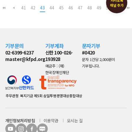
카카오톡
북콘서트 이야기
장애인색개선교육 교류전
채널 추가
41
42
43
44
45
46
47
48
49
50
이야기
기부문의
기부계좌
문자기부
02-6399-6237
신한 100-026-
#0420
master@kfpd.org
193928
문자 1건당 2,000원이
예금주 : (재)
기부됩니다.
한국장애인재단
주무관청
복지기금
제5회 삼일투명경영대상종합대상
개인정보처리방침
이용약관
오시는 길