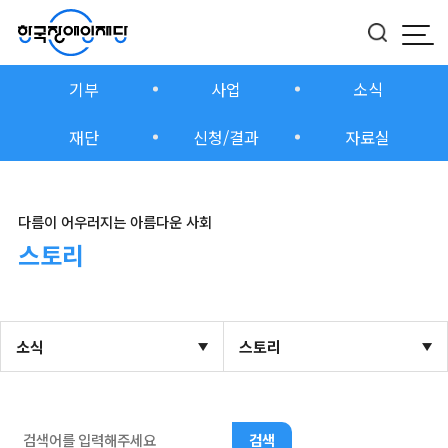
모
버
기부
사업
소식
재단
신청/결과
자료실
다름이 어우러지는 아름다운 사회
스토리
소식
스토리
검색