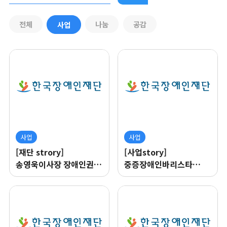
전체
나눔
공감
사업
사업
사업
[재단 strory]
[사업story]
송영욱이사장 장애인권리
중증장애인바리스타
챔피언 어워드
교육과정 현장 스토리
수상이야기