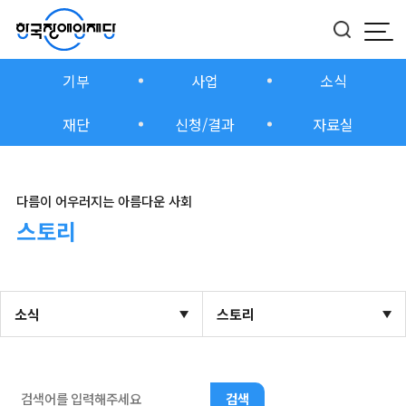
모
버
기부
사업
소식
재단
신청/결과
자료실
다름이 어우러지는 아름다운 사회
스토리
소식
스토리
검색