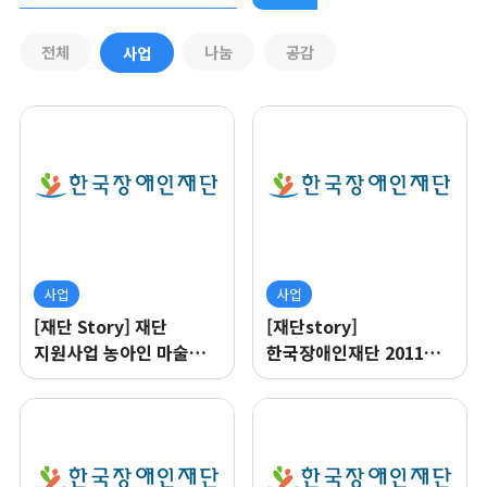
전체
나눔
공감
사업
사업
사업
[재단 Story] 재단
[재단story]
지원사업 농아인 마술단
한국장애인재단 2011년
이야기
페퍼민트 논문지원사업
‘장애의재해석’
최종평가회의