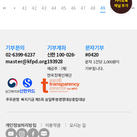
카카오톡
현판제작 이야기
채널 추가
41
42
43
44
45
46
47
48
49
50
기부문의
기부계좌
문자기부
02-6399-6237
신한 100-026-
#0420
master@kfpd.org
193928
문자 1건당 2,000원이
예금주 : (재)
기부됩니다.
한국장애인재단
주무관청
복지기금
제5회 삼일투명경영대상종합대상
개인정보처리방침
이용약관
오시는 길