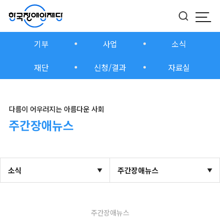
모바
버튼
기부
사업
소식
재단
신청/결과
자료실
다름이 어우러지는 아름다운 사회
주간장애뉴스
소식
주간장애뉴스
주간장애뉴스