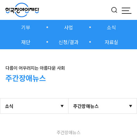
모바
버튼
기부
사업
소식
재단
신청/결과
자료실
다름이 어우러지는 아름다운 사회
주간장애뉴스
소식
주간장애뉴스
주간장애뉴스