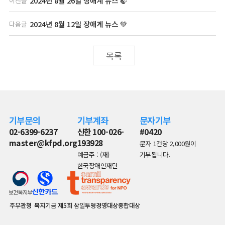
2024년 8월 26일 장애계 뉴스 🍃
이전글
2024년 8월 12일 장애계 뉴스 💚
다음글
목록
기부문의
기부계좌
문자기부
02-6399-6237
신한 100-026-
#0420
master@kfpd.org
193928
문자 1건당 2,000원이
예금주 : (재)
기부됩니다.
한국장애인재단
주무관청
복지기금
제5회 삼일투명경영대상종합대상