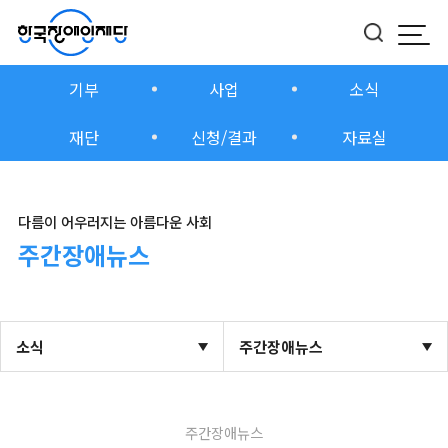
모바
버튼
기부
사업
소식
재단
신청/결과
자료실
다름이 어우러지는 아름다운 사회
주간장애뉴스
소식
주간장애뉴스
주간장애뉴스