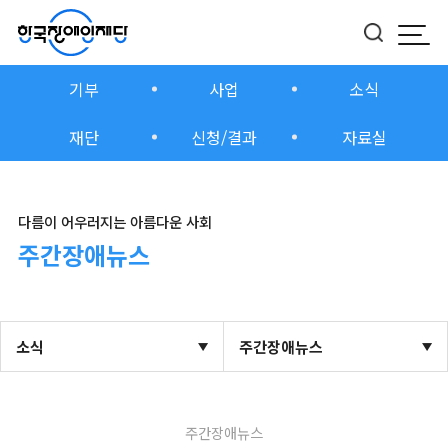
모바
버튼
기부
사업
소식
재단
신청/결과
자료실
다름이 어우러지는 아름다운 사회
주간장애뉴스
소식
주간장애뉴스
주간장애뉴스