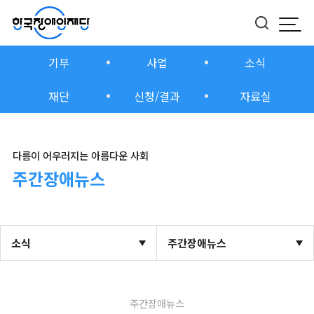
모바
버튼
기부
사업
소식
재단
신청/결과
자료실
다름이 어우러지는 아름다운 사회
주간장애뉴스
소식
주간장애뉴스
주간장애뉴스