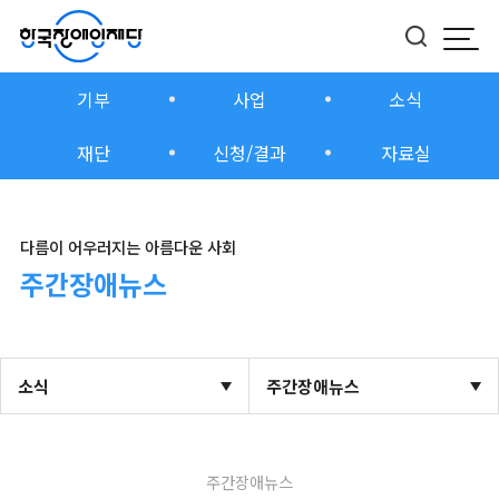
모바
버튼
기부
사업
소식
재단
신청/결과
자료실
다름이 어우러지는 아름다운 사회
주간장애뉴스
소식
주간장애뉴스
주간장애뉴스