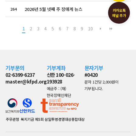
2026년 5월 넷째 주 장애계 뉴스
264
2026.05.29
카카오톡
채널 추가
1
2
3
4
5
6
7
8
9
10
기부문의
기부계좌
문자기부
02-6399-6237
신한 100-026-
#0420
master@kfpd.org
193928
문자 1건당 2,000원이
예금주 : (재)
기부됩니다.
한국장애인재단
주무관청
복지기금
제5회 삼일투명경영대상종합대상