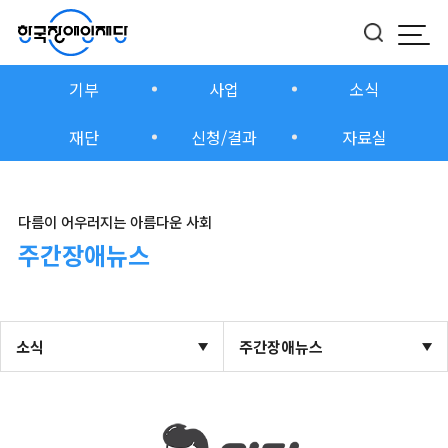
모바
버튼
기부
사업
소식
재단
신청/결과
자료실
다름이 어우러지는 아름다운 사회
주간장애뉴스
소식
주간장애뉴스