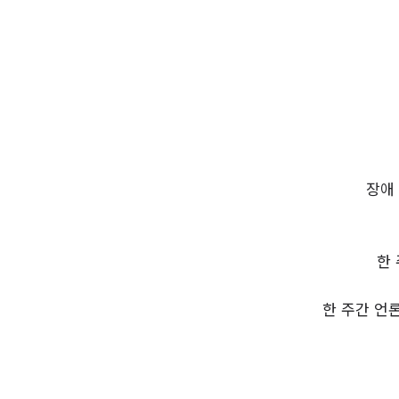
장애 
한
한 주간 언