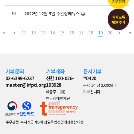
기부하기
2022년 12월 5일 주간장애뉴스 😊
84
2022.12.04
카카오톡
채널 추가
11
12
13
14
15
16
17
18
19
20
기부문의
기부계좌
문자기부
02-6399-6237
신한 100-026-
#0420
master@kfpd.org
193928
문자 1건당 2,000원이
예금주 : (재)
기부됩니다.
한국장애인재단
주무관청
복지기금
제5회 삼일투명경영대상종합대상