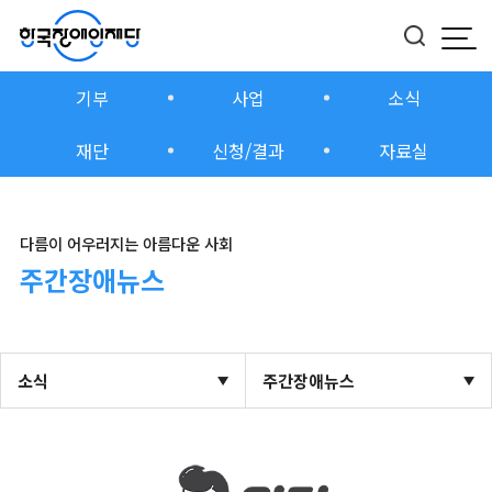
모
버
기부
사업
소식
재단
신청/결과
자료실
다름이 어우러지는 아름다운 사회
주간장애뉴스
소식
주간장애뉴스