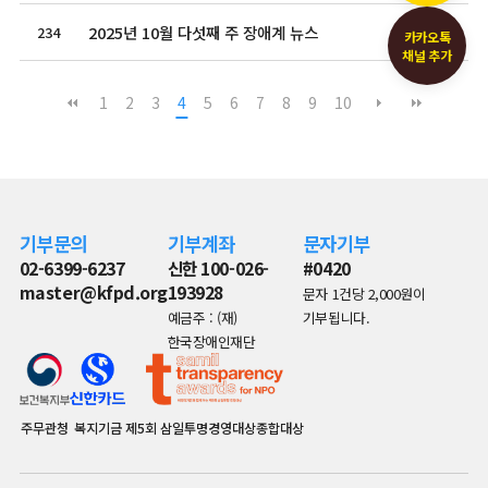
2025년 10월 다섯째 주 장애계 뉴스
234
2025.10.31
카카오톡
채널 추가
1
2
3
4
5
6
7
8
9
10
기부문의
기부계좌
문자기부
02-6399-6237
신한 100-026-
#0420
master@kfpd.org
193928
문자 1건당 2,000원이
예금주 : (재)
기부됩니다.
한국장애인재단
주무관청
복지기금
제5회 삼일투명경영대상종합대상