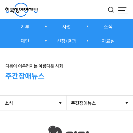
모바
버튼
기부
사업
소식
재단
신청/결과
자료실
다름이 어우러지는 아름다운 사회
주간장애뉴스
소식
주간장애뉴스