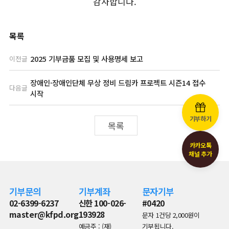
감사합니다.
목록
2025 기부금품 모집 및 사용명세 보고
이전글
장애인·장애인단체 무상 정비 드림카 프로젝트 시즌14 접수
다음글
시작
기부하기
목록
카카오톡
채널 추가
기부문의
기부계좌
문자기부
02-6399-6237
신한 100-026-
#0420
master@kfpd.org
193928
문자 1건당 2,000원이
예금주 : (재)
기부됩니다.