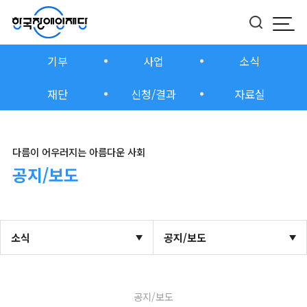
모바
버튼
기부
사업
소식
재단
신청/결과
자료실
다름이 어우러지는 아름다운 사회
공지/보도
소식
공지/보도
공지/보도