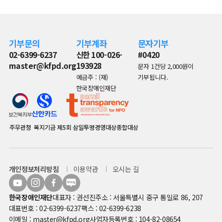
기부문의
기부계좌
문자기부
02-6399-6237
신한 100-026-
#0420
master@kfpd.org
193928
문자 1건당 2,000원이
예금주 : (재)
기부됩니다.
한국장애인재단
주무관청
복지기금
제5회 삼일투명경영대상종합대상
개인정보처리방침
이용약관
오시는 길
한국장애인재단
대표자 : 권선진
주소 : 서울특별시 중구 통일로 86, 207
대표번호 : 02-6399-6237
팩스 : 02-6399-6238
이메일 : master@kfpd.org
사업자등록번호 : 104-82-08654