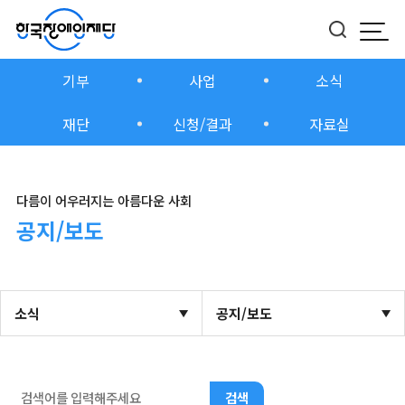
모바
버튼
기부
사업
소식
재단
신청/결과
자료실
다름이 어우러지는 아름다운 사회
공지/보도
소식
공지/보도
검색