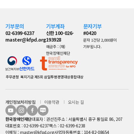
기부문의
기부계좌
문자기부
02-6399-6237
신한 100-026-
#0420
master@kfpd.org
193928
문자 1건당 2,000원이
예금주 : (재)
기부됩니다.
한국장애인재단
주무관청
복지기금
제5회 삼일투명경영대상종합대상
개인정보처리방침
이용약관
오시는 길
한국장애인재단
대표자 : 권선진
주소 : 서울특별시 중구 통일로 86, 207
대표번호 : 02-6399-6237
팩스 : 02-6399-6238
이메일 : master@kfpd.org
사업자등록번호 : 104-82-08654