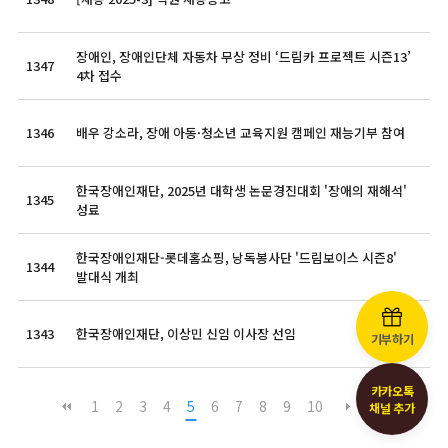
장애인, 장애인단체 자동차 무상 정비 ‘드림카 프로젝트 시즌13’
1347
4차 접수
1346
배우 강소라, 장애 아동·청소년 교육지원 캠페인 재능기부 참여
한국장애인재단, 2025년 대학생 논문경진대회 '장애의 재해석'
1345
성료
한국장애인재단-롯데홈쇼핑, 낭독봉사단 '드림보이스 시즌8'
1344
발대식 개최
1343
한국장애인재단, 이상민 신임 이사장 선임
기부하기
카카오톡
1
2
3
4
5
6
7
8
9
10
채널 추가